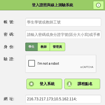
登入證照與線上測驗系統
帳 號:
密 碼:
身 份:
學生
教師
管理員
驗 證:
登入系統
課程點名
網 址: