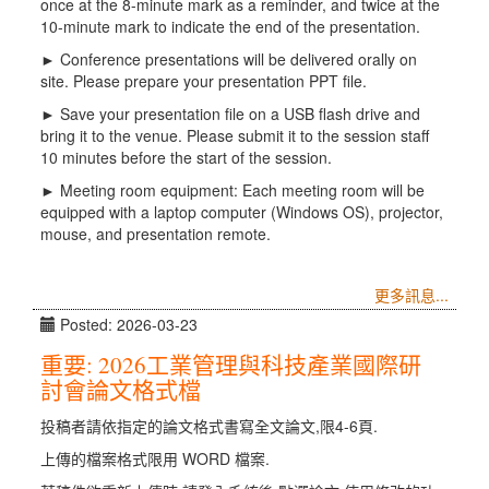
once at the 8-minute mark as a reminder, and twice at the
10-minute mark to indicate the end of the presentation.
► Conference presentations will be delivered orally on
site. Please prepare your presentation PPT file.
► Save your presentation file on a USB flash drive and
bring it to the venue. Please submit it to the session staff
10 minutes before the start of the session.
► Meeting room equipment: Each meeting room will be
equipped with a laptop computer (Windows OS), projector,
mouse, and presentation remote.
更多訊息...
Posted: 2026-03-23
重要: 2026工業管理與科技產業國際研
討會論文格式檔
投稿者請依指定的論文格式書寫全文論文,限4-6頁.
上傳的檔案格式限用 WORD 檔案.