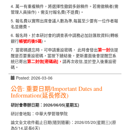
4. 萬一有重複稿件，將選擇性撤銷多餘稿件。若需徹稿者(需
管理人員操作)，需支付報名費(不退費)。
5. 報名費以實際出席會議人數為準,每篇至少要有一位作者報
名並繳費。
6. 報名時，於本研討會的調查表中請務必加註匯款資料(轉帳
銀行
帳號的後5碼
)。
7. 當密碼遺忘時，可申請重設密碼， 此時會發出
第一封
信提
醒是否要重設密碼，當按下鏈結後，更新畫面後會提醒您系
統已寄出
第二封信[密碼函]，
請再次收信,並於登入後重設密
碼。
Posted: 2026-03-06
公告: 重要日期/Important Dates and
Information(延長修改)
研討會舉辦日期：
2026/06/05(
星期五
)
研討會地點：中華大學管理學院
論文全文收件截止日期(隨到隨審)：2026/05/20(星期三)(原
為5/14,延長6天)