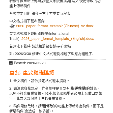
若稿件欲重新上傳時,請登入系統後,點選論文,使用修改的功
能上傳新稿件.
各項重要日期,請參考右上方重要時程表.
中文格式檔下載A(國內
場):
2026_paper_format_example(Chinese)_v2.docx
英文格式檔下載B(國際場/
International
Track
):
2026_paper_format_template_(English).docx
若無法下載時,請試著滑鼠右鍵/另存鏈結...
註: 2026/3/30 修正中文格式範例標題字型應為粗體字.
Posted: 2026-03-23
重要: 重要提醒匯總
1. 全文稿件，請依指定格式範本撰寫。
2. 請注意各校規定，作者欄裡是否要有[
指導教授]
的姓名，
以免不符合畢業資格。另外,報名國際場者必需上台做口頭報
告，此為大部份博士生的畢業資格。
3. 稿件需修改時，請用[
修改
]的功能上傳新修定稿件，而不是
新增稿件(會造成一稿多投)。