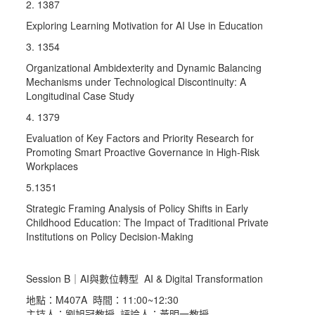
2. 1387
Exploring Learning Motivation for AI Use in Education
3. 1354
Organizational Ambidexterity and Dynamic Balancing
Mechanisms under Technological Discontinuity: A
Longitudinal Case Study
4. 1379
Evaluation of Key Factors and Priority Research for
Promoting Smart Proactive Governance in High-Risk
Workplaces
5.1351
Strategic Framing Analysis of Policy Shifts in Early
Childhood Education: The Impact of Traditional Private
Institutions on Policy Decision-Making
Session B｜AI與數位轉型 AI & Digital Transformation
地點：M407A 時間：11:00~12:30
主持人：劉旭冠教授 評論人：黃明一教授