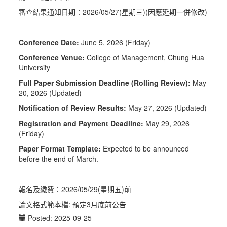
審查結果通知日期：2026/05/27(星期三)(因應延期一併修改)
Conference Date:
June 5, 2026 (Friday)
Conference Venue:
College of Management, Chung Hua
University
Full Paper Submission Deadline (Rolling Review):
May
20, 2026 (Updated)
Notification of Review Results:
May 27, 2026 (Updated)
Registration and Payment Deadline:
May 29, 2026
(Friday)
Paper Format Template:
Expected to be announced
before the end of March.
報名及繳費：2026/05/29(星期五)前
論文格式範本檔: 預定3月底前公告
Posted: 2025-09-25