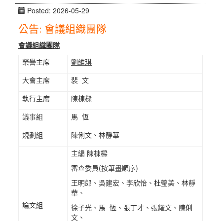
Posted: 2026-05-29
公告: 會議組織團隊
會議組織團隊
榮譽主席
劉維琪
大會主席
裴 文
執行主席
陳棟樑
議事組
馬 恆
規劃組
陳俐文、林靜華
主編 陳棟樑
審查委員(按筆畫順序)
王明郎、吳建宏、李欣怡、杜瑩美、林靜
華、
論文組
徐子光、馬 恆、張丁才、張耀文、陳俐
文、