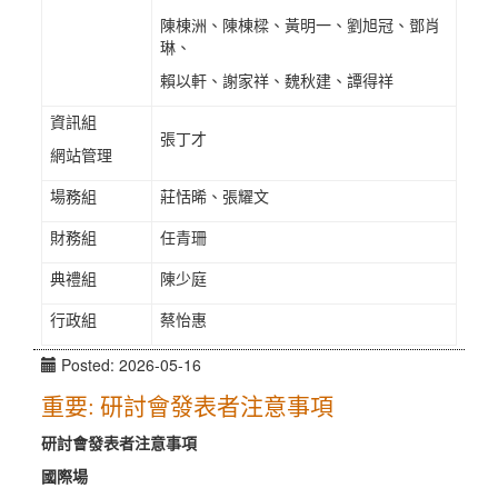
陳棟洲、陳棟樑、黃明一、劉旭冠、鄧肖
琳、
賴以軒、謝家祥、魏秋建、譚得祥
資訊組
張丁才
網站管理
場務組
莊恬晞、張耀文
財務組
任青珊
典禮組
陳少庭
行政組
蔡怡惠
Posted: 2026-05-16
重要: 研討會發表者注意事項
研討會發表者注意事項
國際場