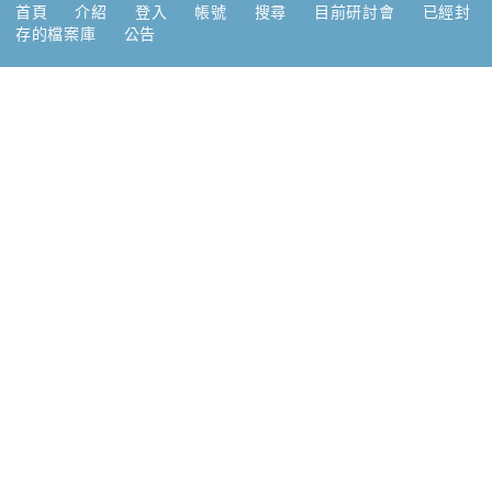
首頁
介紹
登入
帳號
搜尋
目前研討會
已經封
存的檔案庫
公告