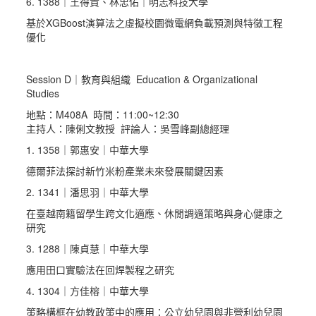
6. 1388｜王得貴、林忠佑｜明志科技大學
基於XGBoost演算法之虛擬校園微電網負載預測與特徵工程
優化
Session D｜教育與組織 Education & Organizational
Studies
地點：M408A 時間：11:00~12:30
主持人：陳俐文教授 評論人：吳雪峰副總經理
1. 1358｜郭惠安｜中華大學
德爾菲法探討新竹米粉產業未來發展關鍵因素
2. 1341｜潘思羽｜中華大學
在臺越南籍留學生跨文化適應、休閒調適策略與身心健康之
研究
3. 1288｜陳貞慧｜中華大學
應用田口實驗法在回焊製程之研究
4. 1304｜方佳榕｜中華大學
策略構框在幼教政策中的應用：公立幼兒園與非營利幼兒園