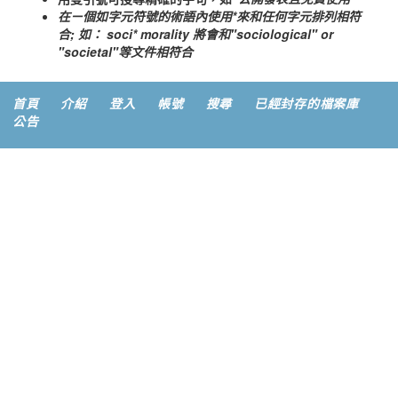
在ㄧ個如字元符號的術語內使用
*
來和任何字元排列相符
合; 如：
soci* morality
將會和"sociological" or
"societal"等文件相符合
首頁
介紹
登入
帳號
搜尋
已經封存的檔案庫
公告