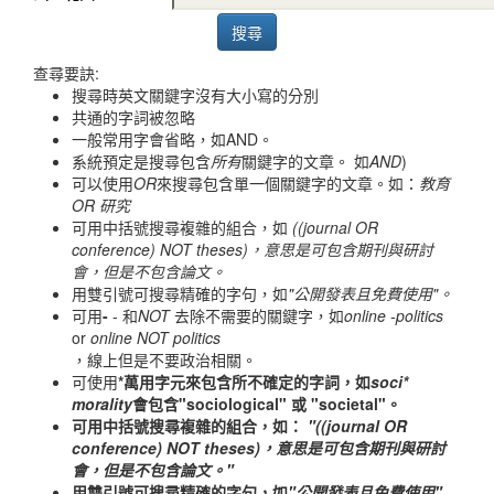
查尋要訣:
搜尋時英文關鍵字沒有大小寫的分別
共通的字詞被忽略
一般常用字會省略，如AND。
系統預定是搜尋包含
所有
關鍵字的文章。 如
AND
)
可以使用
OR
來搜尋包含單一個關鍵字的文章。如：
教育
OR 研究
可用中括號搜尋複雜的組合，如
((journal OR
conference) NOT theses)，意思是可包含期刊與研討
會，但是不包含論文。
用雙引號可搜尋精確的字句，如
"公開發表且免費使用"。
可用
-
- 和
NOT
去除不需要的關鍵字，如
online -politics
or
online NOT politics
，線上但是不要政治相關。
可使用
*萬用字元來包含所不確定的字詞，如
soci*
morality
會包含"sociological" 或 "societal"。
可用中括號搜尋複雜的組合，如：
"((journal OR
conference) NOT theses)，意思是可包含期刊與研討
會，但是不包含論文。"
用雙引號可搜尋精確的字句，如
"公開發表且免費使用"