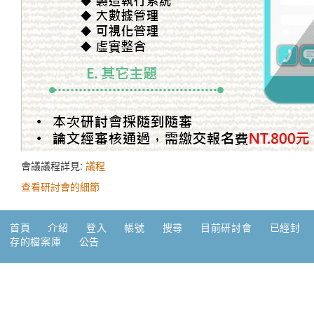
會議議程詳見:
議程
查看研討會的細節
首頁
介紹
登入
帳號
搜尋
目前研討會
已經封
存的檔案庫
公告